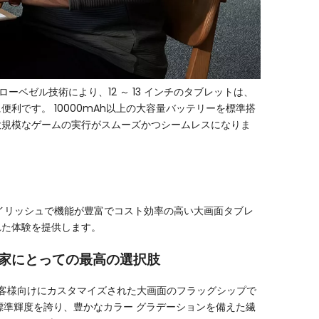
ゼル技術により、12 ～ 13 インチのタブレットは、
に便利です。 10000mAh以上の大容量バッテリーを標準搭
大規模なゲームの実行がスムーズかつシームレスになりま
タイリッシュで機能が豊富でコスト効率の高い大画面タブレ
れた体験を提供します。
ム愛好家にとっての最高の選択肢
、お客様向けにカスタマイズされた大画面のフラッグシップで
it の標準輝度を誇り、豊かなカラー グラデーションを備えた繊