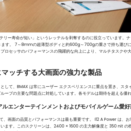
リー寿命が短い」というレッテルを剥奪するのに役立っています。ナローベ
きます。 7～8mmの超薄型ボディと約600g～700gの重さで持ち運び
 プロセッサのパフォーマンスの飛躍的な向上により、マルチタスクや
に正確にマッチする大画面の強力な製品
として、BMAX は常にユーザー エクスペリエンスに重点を置き、ス
グループの主要な問題点に対処しています。各モデルは期待を超える優
ーディオビジュアルエンターテインメントおよびモバイルゲー
画面の品質とパフォーマンスは最も重要です。 I12 A Power は
います。このスクリーンは、2400 × 1600 の主力解像度と 350 n